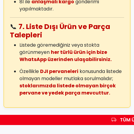
81 ile
anlaşmalı kargo
gönderimi
yapılmaktadır.
📞
7. Liste Dışı Ürün ve Parça
Talepleri
Listede göremediğiniz veya stokta
görünmeyen
her türlü ürün için bize
WhatsApp üzerinden ulaşabilirsiniz.
Özellikle
DJI pervaneleri
konusunda listede
olmayan modeller mutlaka sorulmalıdır;
stoklarımızda listede olmayan birçok
pervane ve yedek parça mevcuttur.
TÜM Ü