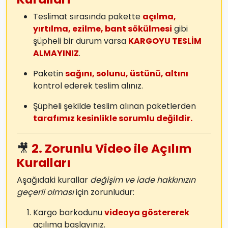
Teslimat sırasında pakette
açılma,
yırtılma, ezilme, bant sökülmesi
gibi
şüpheli bir durum varsa
KARGOYU TESLİM
ALMAYINIZ
.
Paketin
sağını, solunu, üstünü, altını
kontrol ederek teslim alınız.
Şüpheli şekilde teslim alınan paketlerden
tarafımız kesinlikle sorumlu değildir.
🎥
2. Zorunlu Video ile Açılım
Kuralları
Aşağıdaki kurallar
değişim ve iade hakkınızın
geçerli olması
için zorunludur:
Kargo barkodunu
videoya göstererek
açılıma başlayınız.