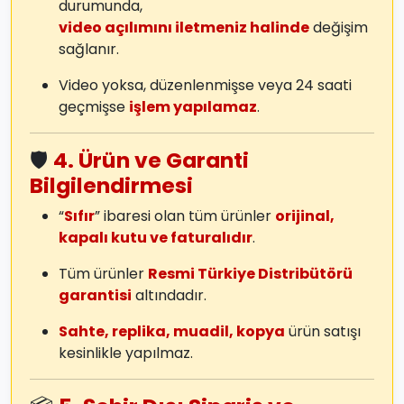
durumunda,
video açılımını iletmeniz halinde
değişim
sağlanır.
Video yoksa, düzenlenmişse veya 24 saati
geçmişse
işlem yapılamaz
.
🛡️
4. Ürün ve Garanti
Bilgilendirmesi
“
Sıfır
” ibaresi olan tüm ürünler
orijinal,
kapalı kutu ve faturalıdır
.
Tüm ürünler
Resmi Türkiye Distribütörü
garantisi
altındadır.
Sahte, replika, muadil, kopya
ürün satışı
kesinlikle yapılmaz.