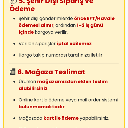
📦
5. Şehir Dışı Sipariş ve
Ödeme
Şehir dışı gönderimlerde
önce EFT/Havale
ödemesi alınır
, ardından
1–2 iş günü
içinde
kargoya verilir.
Verilen siparişler
iptal edilemez
.
Kargo takip numarası tarafınıza iletilir.
🏬
6. Mağaza Teslimat
Ürünleri
mağazamızdan elden teslim
alabilirsiniz
.
Online kartla ödeme veya mail order sistemi
bulunmamaktadır
.
Mağazada
kart ile ödeme
yapabilirsiniz.