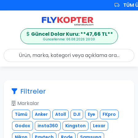
TÜM Ü
Güncel Dolar Kuru: **47,66 TL**
Güncellenme: 06.08.2026 20:00
Filtreler
Markalar
Tümü
Anker
Atoll
DJI
Eye
FKpro
Godox
insta360
Kingston
Lexar
Nikon
Pgytech
Rode
Samsung