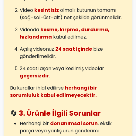
Video
kesintisiz
olmalı; kutunun tamamı
(sağ–sol–üst–alt) net şekilde görünmelidir.
Videoda
kesme, kırpma, durdurma,
hızlandırma
kabul edilmez.
Açılış videonuz
24 saat içinde
bize
gönderilmelidir.
24 saati aşan veya kesilmiş videolar
geçersizdir
.
Bu kurallar ihlal edilirse
herhangi bir
sorumluluk kabul edilmeyecektir.
🔄
3. Ürünle İlgili Sorunlar
Herhangi bir
donanımsal sorun
, eksik
parça veya yanlış ürün gönderimi