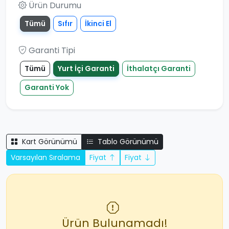
Ürün Durumu
Tümü
Sıfır
İkinci El
Garanti Tipi
Tümü
Yurt İçi Garanti
İthalatçı Garanti
Garanti Yok
Kart Görünümü
Tablo Görünümü
Varsayılan Sıralama
Fiyat
Fiyat
Ürün Bulunamadı!