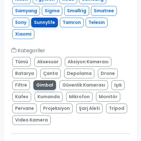
Samyang
Sigma
Smallrig
Smatree
Sony
Sunnylife
Tamron
Telesin
Xiaomi
Kategoriler
Tümü
Aksesuar
Aksiyon Kamerası
Batarya
Çanta
Depolama
Drone
Filtre
Gimbal
Güvenlik Kamerası
Işık
Kafes
Kumanda
Mikrofon
Monitör
Pervane
Projeksiyon
Şarj Aleti
Tripod
Video Kamera