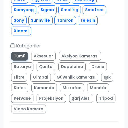
Samyang
Sigma
Smallrig
Smatree
Sony
Sunnylife
Tamron
Telesin
Xiaomi
Kategoriler
Tümü
Aksesuar
Aksiyon Kamerası
Batarya
Çanta
Depolama
Drone
Filtre
Gimbal
Güvenlik Kamerası
Işık
Kafes
Kumanda
Mikrofon
Monitör
Pervane
Projeksiyon
Şarj Aleti
Tripod
Video Kamera