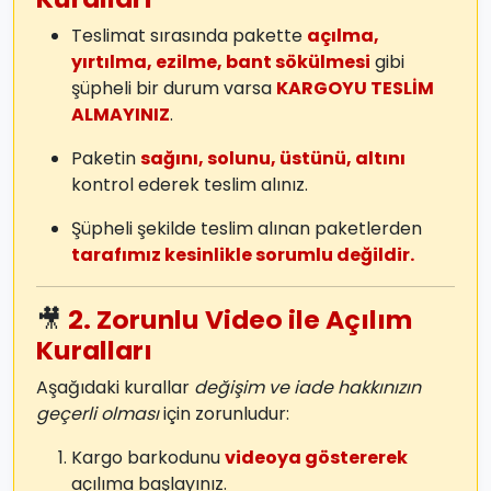
Teslimat sırasında pakette
açılma,
yırtılma, ezilme, bant sökülmesi
gibi
şüpheli bir durum varsa
KARGOYU TESLİM
ALMAYINIZ
.
Paketin
sağını, solunu, üstünü, altını
kontrol ederek teslim alınız.
Şüpheli şekilde teslim alınan paketlerden
tarafımız kesinlikle sorumlu değildir.
🎥
2. Zorunlu Video ile Açılım
Kuralları
Aşağıdaki kurallar
değişim ve iade hakkınızın
geçerli olması
için zorunludur:
Kargo barkodunu
videoya göstererek
açılıma başlayınız.