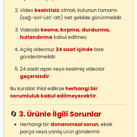
Video
kesintisiz
olmalı; kutunun tamamı
(sağ–sol–üst–alt) net şekilde görünmelidir.
Videoda
kesme, kırpma, durdurma,
hızlandırma
kabul edilmez.
Açılış videonuz
24 saat içinde
bize
gönderilmelidir.
24 saati aşan veya kesilmiş videolar
geçersizdir
.
Bu kurallar ihlal edilirse
herhangi bir
sorumluluk kabul edilmeyecektir.
🔄
3. Ürünle İlgili Sorunlar
Herhangi bir
donanımsal sorun
, eksik
parça veya yanlış ürün gönderimi