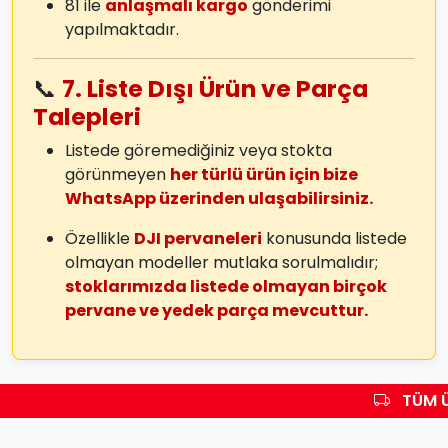
81 ile
anlaşmalı kargo
gönderimi
yapılmaktadır.
📞
7. Liste Dışı Ürün ve Parça
Talepleri
Listede göremediğiniz veya stokta
görünmeyen
her türlü ürün için bize
WhatsApp üzerinden ulaşabilirsiniz.
Özellikle
DJI pervaneleri
konusunda listede
olmayan modeller mutlaka sorulmalıdır;
stoklarımızda listede olmayan birçok
pervane ve yedek parça mevcuttur.
TÜM Ü