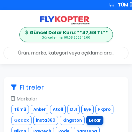
TÜM Ü
Güncel Dolar Kuru: **47,68 TL**
Güncellenme: 08.08.2026 16:00
Filtreler
Markalar
Tümü
Anker
Atoll
DJI
Eye
FKpro
Godox
insta360
Kingston
Lexar
Nikon
Pgytech
Rode
Samsung