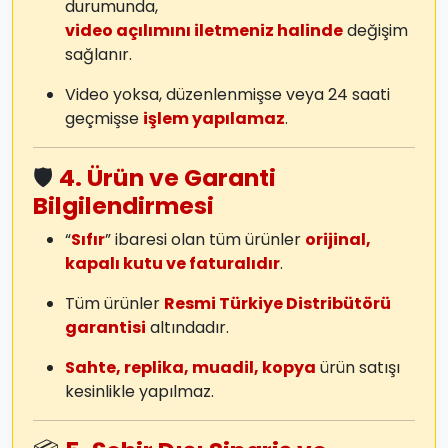
durumunda,
video açılımını iletmeniz halinde
değişim
sağlanır.
Video yoksa, düzenlenmişse veya 24 saati
geçmişse
işlem yapılamaz
.
🛡️
4. Ürün ve Garanti
Bilgilendirmesi
“
Sıfır
” ibaresi olan tüm ürünler
orijinal,
kapalı kutu ve faturalıdır
.
Tüm ürünler
Resmi Türkiye Distribütörü
garantisi
altındadır.
Sahte, replika, muadil, kopya
ürün satışı
kesinlikle yapılmaz.