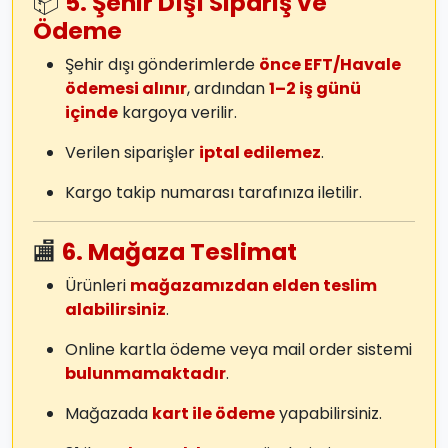
📦
5. Şehir Dışı Sipariş ve
Ödeme
Şehir dışı gönderimlerde
önce EFT/Havale
ödemesi alınır
, ardından
1–2 iş günü
içinde
kargoya verilir.
Verilen siparişler
iptal edilemez
.
Kargo takip numarası tarafınıza iletilir.
🏬
6. Mağaza Teslimat
Ürünleri
mağazamızdan elden teslim
alabilirsiniz
.
Online kartla ödeme veya mail order sistemi
bulunmamaktadır
.
Mağazada
kart ile ödeme
yapabilirsiniz.