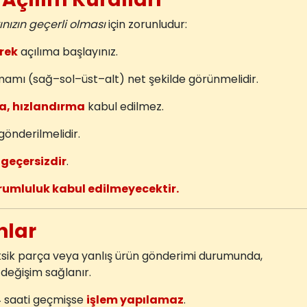
nızın geçerli olması
için zorunludur:
rek
açılıma başlayınız.
mamı (sağ–sol–üst–alt) net şekilde görünmelidir.
a, hızlandırma
kabul edilmez.
gönderilmelidir.
r
geçersizdir
.
rumluluk kabul edilmeyecektir.
unlar
ksik parça veya yanlış ürün gönderimi durumunda,
değişim sağlanır.
4 saati geçmişse
işlem yapılamaz
.