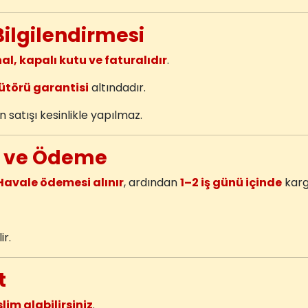
Bilgilendirmesi
nal, kapalı kutu ve faturalıdır
.
ütörü garantisi
altındadır.
 satışı kesinlikle yapılmaz.
iş ve Ödeme
Havale ödemesi alınır
, ardından
1–2 iş günü içinde
kargo
ir.
t
m alabilirsiniz
.