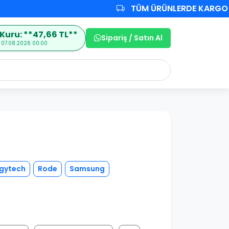
TÜM ÜRÜNLERDE KARGO ÜC
Kuru: **47,66 TL**
Sipariş / Satın Al
 07.08.2026 00:00
gytech
Rode
Samsung