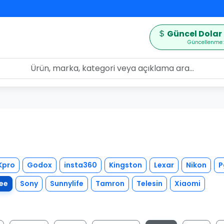
Güncel Dolar 
Güncellenme:
Kpro
Godox
insta360
Kingston
Lexar
Nikon
P
ee
Sony
Sunnylife
Tamron
Telesin
Xiaomi