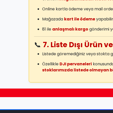
Online kartla ödeme veya mail orde
Mağazada
kart ile ödeme
yapabilir
81 ile
anlaşmalı kargo
gönderimi y
📞
7. Liste Dışı Ürün v
Listede göremediğiniz veya stokt
Özellikle
DJI pervaneleri
konusunda 
stoklarımızda listede olmayan b