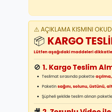
⚠️ AÇIKLAMA KISMINI OKUDU
📦
KARGO TESLİ
Lütfen aşağıdaki maddeleri dikkatl
🚫
1. Kargo Teslim Al
Teslimat sırasında pakette
açılma,
Paketin
sağını, solunu, üstünü, alt
Şüpheli şekilde teslim alınan paket
🎥
2. Zorunlu Video ile