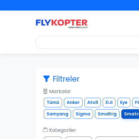
Filtreler
Markalar
Tümü
Anker
Atoll
DJI
Eye
F
Samyang
Sigma
Smallrig
Smatr
Kategoriler