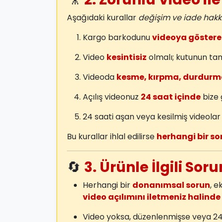
Aşağıdaki kurallar
değişim ve iade hakkı
Kargo barkodunu
videoya göstere
Video
kesintisiz
olmalı; kutunun ta
Videoda
kesme, kırpma, durdurm
Açılış videonuz
24 saat içinde
bize 
24 saati aşan veya kesilmiş videola
Bu kurallar ihlal edilirse
herhangi bir so
🔄
3. Ürünle İlgili Sor
Herhangi bir
donanımsal sorun
, e
video açılımını iletmeniz halinde
Video yoksa, düzenlenmişse veya 2