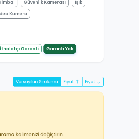
Gimbal
Güvenlik Kamerası
Işık
ideo Kamera
İthalatçı Garanti
Garanti Yok
Varsayılan Sıralama
Fiyat
Fiyat
arama kelimenizi değiştirin.