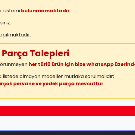
r sistemi
bulunmamaktadır
.
siniz.
apılmaktadır.
e Parça Talepleri
a görünmeyen
her türlü ürün için bize WhatsApp üzerinde
listede olmayan modeller mutlaka sorulmalıdır;
irçok pervane ve yedek parça mevcuttur.