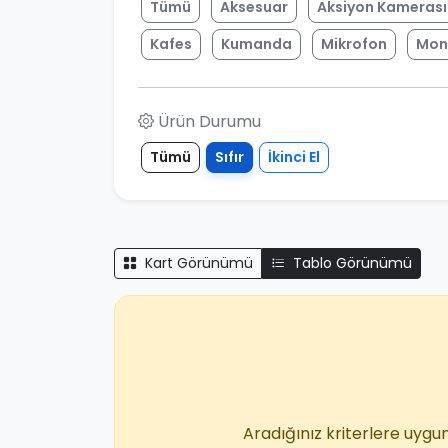
Tümü
Aksesuar
Aksiyon Kamerası
Kafes
Kumanda
Mikrofon
Mon
Ürün Durumu
Tümü
Sıfır
İkinci El
Kart Görünümü
Tablo Görünümü
Aradığınız kriterlere uygun