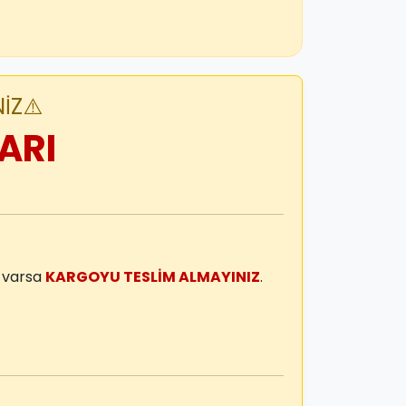
İZ⚠️
ARI
m varsa
KARGOYU TESLİM ALMAYINIZ
.