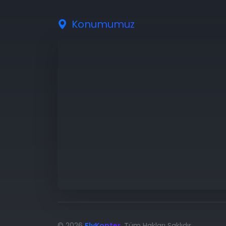
Konumumuz
© 2026
FlyKopter
. Tüm Hakları Saklıdır.