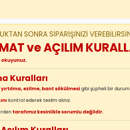
KTAN SONRA SİPARİŞİNİZİ VEREBİLİRSİN
MAT ve AÇILIM KURALL
e okuyunuz.
ma Kuralları
 yırtılma, ezilme, bant sökülmesi
gibi şüpheli bir duru
ını
kontrol ederek teslim alınız.
lerden
tarafımız kesinlikle sorumlu değildir.
 Açılım Kuralları