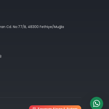
Oran Cd. No:77/B, 48300 Fethiye/Muğla
8
Tasarım Sinan E. Erdem