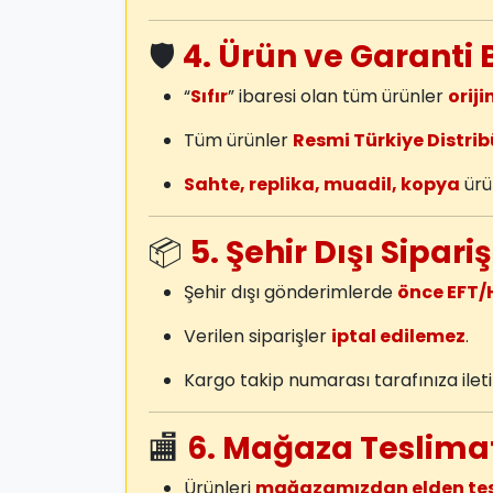
🛡️
4. Ürün ve Garanti 
“
Sıfır
” ibaresi olan tüm ürünler
oriji
Tüm ürünler
Resmi Türkiye Distrib
Sahte, replika, muadil, kopya
ürün
📦
5. Şehir Dışı Sipar
Şehir dışı gönderimlerde
önce EFT/
Verilen siparişler
iptal edilemez
.
Kargo takip numarası tarafınıza iletil
🏬
6. Mağaza Teslima
Ürünleri
mağazamızdan elden tesli