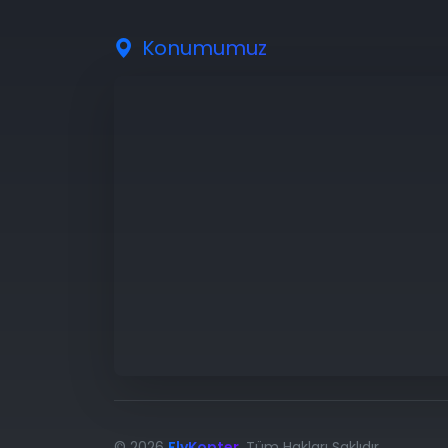
Konumumuz
© 2026
FlyKopter
. Tüm Hakları Saklıdır.