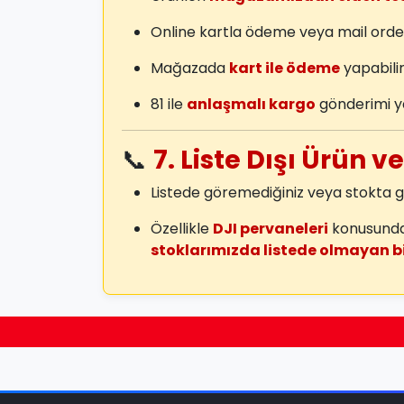
Online kartla ödeme veya mail orde
Mağazada
kart ile ödeme
yapabilir
81 ile
anlaşmalı kargo
gönderimi y
📞
7. Liste Dışı Ürün v
Listede göremediğiniz veya stokt
Özellikle
DJI pervaneleri
konusunda 
stoklarımızda listede olmayan b