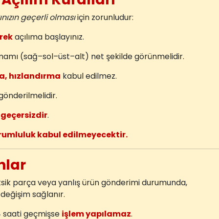
nızın geçerli olması
için zorunludur:
rek
açılıma başlayınız.
mamı (sağ–sol–üst–alt) net şekilde görünmelidir.
a, hızlandırma
kabul edilmez.
gönderilmelidir.
r
geçersizdir
.
rumluluk kabul edilmeyecektir.
unlar
ksik parça veya yanlış ürün gönderimi durumunda,
değişim sağlanır.
4 saati geçmişse
işlem yapılamaz
.