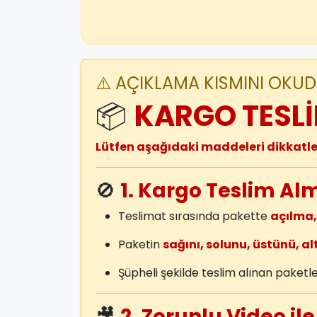
⚠️ AÇIKLAMA KISMINI OKUDU
📦
KARGO TESLİ
Lütfen aşağıdaki maddeleri dikkatl
🚫
1. Kargo Teslim Al
Teslimat sırasında pakette
açılma,
Paketin
sağını, solunu, üstünü, alt
Şüpheli şekilde teslim alınan paket
🎥
2. Zorunlu Video ile