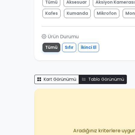
Tümü
Aksesuar
Aksiyon Kamerası
Kafes
Kumanda
Mikrofon
Mon
Ürün Durumu
Tümü
Sıfır
İkinci El
Kart Görünümü
Tablo Görünümü
Aradığınız kriterlere uygun