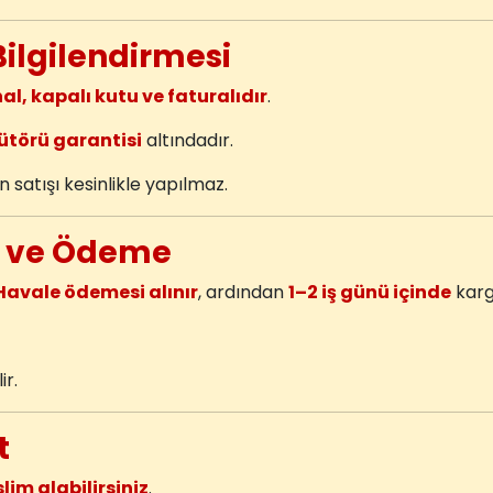
Bilgilendirmesi
nal, kapalı kutu ve faturalıdır
.
ütörü garantisi
altındadır.
 satışı kesinlikle yapılmaz.
iş ve Ödeme
Havale ödemesi alınır
, ardından
1–2 iş günü içinde
kargo
ir.
t
m alabilirsiniz
.