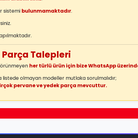
r sistemi
bulunmamaktadır
.
siniz.
apılmaktadır.
e Parça Talepleri
a görünmeyen
her türlü ürün için bize WhatsApp üzerinde
listede olmayan modeller mutlaka sorulmalıdır;
irçok pervane ve yedek parça mevcuttur.