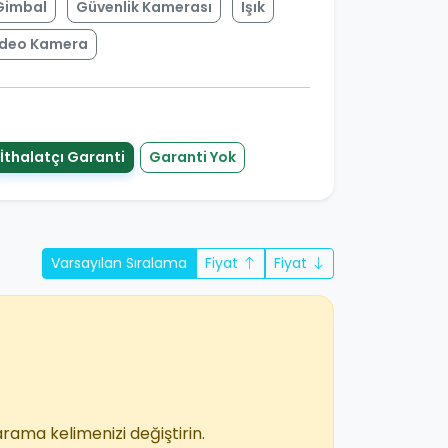
Gimbal
Güvenlik Kamerası
Işık
ideo Kamera
İthalatçı Garanti
Garanti Yok
Varsayılan Sıralama
Fiyat
Fiyat
arama kelimenizi değiştirin.