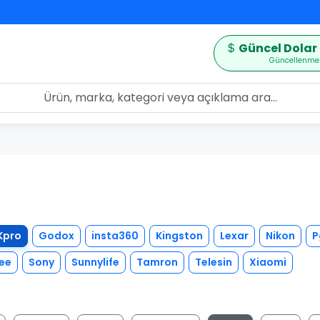
Güncel Dolar 
Güncellenme:
Kpro
Godox
insta360
Kingston
Lexar
Nikon
P
ee
Sony
Sunnylife
Tamron
Telesin
Xiaomi