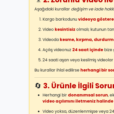
Aşağıdaki kurallar
değişim ve iade hakkı
Kargo barkodunu
videoya göstere
Video
kesintisiz
olmalı; kutunun ta
Videoda
kesme, kırpma, durdurm
Açılış videonuz
24 saat içinde
bize 
24 saati aşan veya kesilmiş videola
Bu kurallar ihlal edilirse
herhangi bir so
🔄
3. Ürünle İlgili Sor
Herhangi bir
donanımsal sorun
, e
video açılımını iletmeniz halinde
Video yoksa, düzenlenmişse veya 2