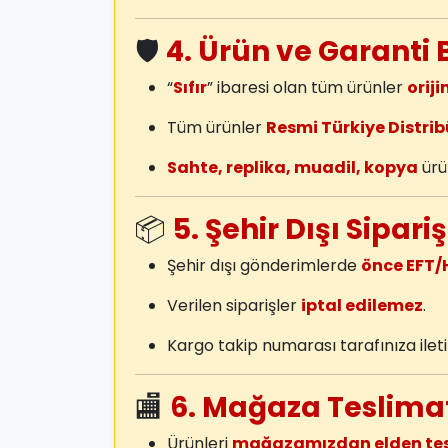
🛡️
4. Ürün ve Garanti 
“
Sıfır
” ibaresi olan tüm ürünler
oriji
Tüm ürünler
Resmi Türkiye Distrib
Sahte, replika, muadil, kopya
ürün
📦
5. Şehir Dışı Sipar
Şehir dışı gönderimlerde
önce EFT/
Verilen siparişler
iptal edilemez
.
Kargo takip numarası tarafınıza iletil
🏬
6. Mağaza Teslima
Ürünleri
mağazamızdan elden tesli