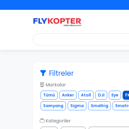
Filtreler
Markalar
Tümü
Anker
Atoll
DJI
Eye
F
Samyang
Sigma
Smallrig
Smatr
Kategoriler