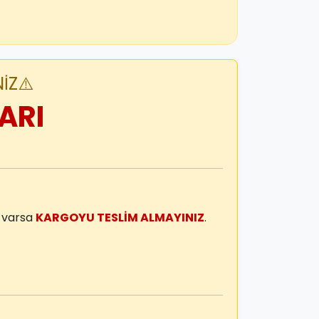
İZ⚠️
ARI
m varsa
KARGOYU TESLİM ALMAYINIZ
.