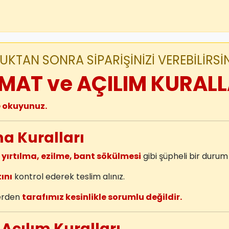
KTAN SONRA SİPARİŞİNİZİ VEREBİLİRSİN
MAT ve AÇILIM KURALL
e okuyunuz.
ma Kuralları
 yırtılma, ezilme, bant sökülmesi
gibi şüpheli bir duru
ını
kontrol ederek teslim alınız.
lerden
tarafımız kesinlikle sorumlu değildir.
 Açılım Kuralları