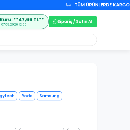
TÜM ÜRÜNLERDE KARGO ÜC
Kuru: **47,66 TL**
Sipariş / Satın Al
 07.08.2026 12:00
gytech
Rode
Samsung