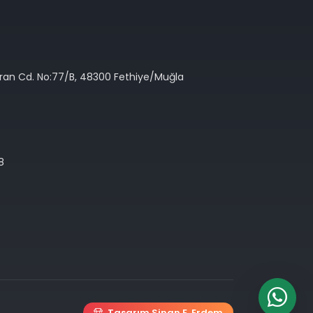
Oran Cd. No:77/B, 48300 Fethiye/Muğla
8
Tasarım Sinan E. Erdem