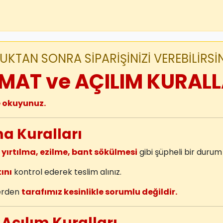
KTAN SONRA SİPARİŞİNİZİ VEREBİLİRSİN
MAT ve AÇILIM KURALL
e okuyunuz.
ma Kuralları
 yırtılma, ezilme, bant sökülmesi
gibi şüpheli bir duru
ını
kontrol ederek teslim alınız.
lerden
tarafımız kesinlikle sorumlu değildir.
 Açılım Kuralları