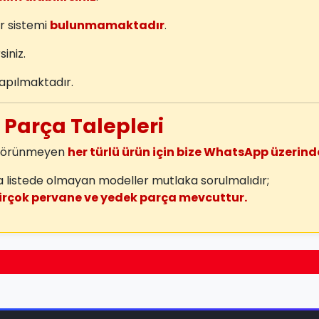
r sistemi
bulunmamaktadır
.
siniz.
apılmaktadır.
e Parça Talepleri
a görünmeyen
her türlü ürün için bize WhatsApp üzerinde
listede olmayan modeller mutlaka sorulmalıdır;
irçok pervane ve yedek parça mevcuttur.