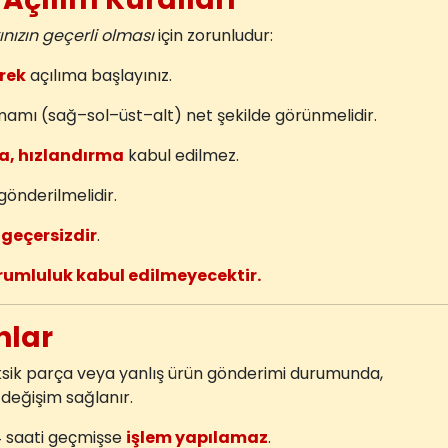
nızın geçerli olması
için zorunludur:
rek
açılıma başlayınız.
mamı (sağ–sol–üst–alt) net şekilde görünmelidir.
a, hızlandırma
kabul edilmez.
gönderilmelidir.
r
geçersizdir
.
rumluluk kabul edilmeyecektir.
unlar
ksik parça veya yanlış ürün gönderimi durumunda,
değişim sağlanır.
4 saati geçmişse
işlem yapılamaz
.