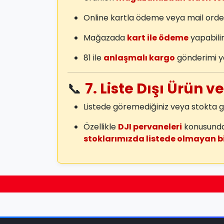
Online kartla ödeme veya mail orde
Mağazada
kart ile ödeme
yapabilir
81 ile
anlaşmalı kargo
gönderimi y
📞
7. Liste Dışı Ürün v
Listede göremediğiniz veya stokt
Özellikle
DJI pervaneleri
konusunda 
stoklarımızda listede olmayan b