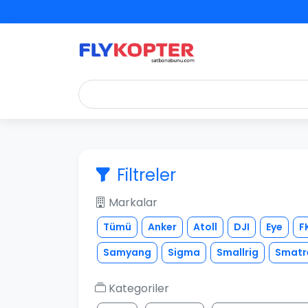
Filtreler
Markalar
Tümü
Anker
Atoll
DJI
Eye
F
Samyang
Sigma
Smallrig
Smatr
Kategoriler