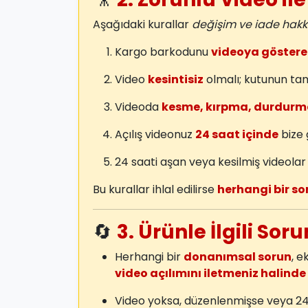
Aşağıdaki kurallar
değişim ve iade hakkı
Kargo barkodunu
videoya göstere
Video
kesintisiz
olmalı; kutunun ta
Videoda
kesme, kırpma, durdurm
Açılış videonuz
24 saat içinde
bize 
24 saati aşan veya kesilmiş videola
Bu kurallar ihlal edilirse
herhangi bir so
🔄
3. Ürünle İlgili Sor
Herhangi bir
donanımsal sorun
, e
video açılımını iletmeniz halinde
Video yoksa, düzenlenmişse veya 2