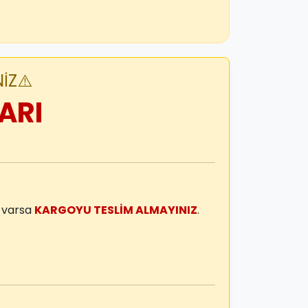
İZ⚠️
ARI
m varsa
KARGOYU TESLİM ALMAYINIZ
.