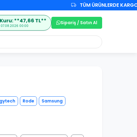
TÜM ÜRÜNLERDE KARGO ÜC
Kuru: **47,66 TL**
Sipariş / Satın Al
 07.08.2026 00:00
gytech
Rode
Samsung