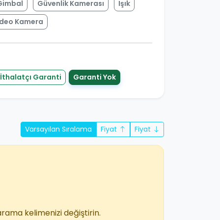
Gimbal
Güvenlik Kamerası
Işık
ideo Kamera
İthalatçı Garanti
Garanti Yok
Varsayılan Sıralama
Fiyat
Fiyat
arama kelimenizi değiştirin.