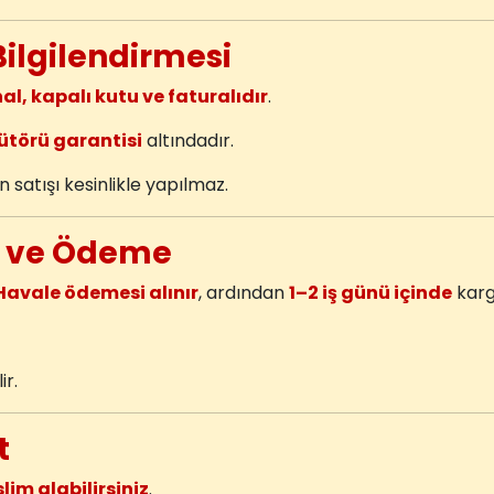
Bilgilendirmesi
nal, kapalı kutu ve faturalıdır
.
ütörü garantisi
altındadır.
 satışı kesinlikle yapılmaz.
iş ve Ödeme
Havale ödemesi alınır
, ardından
1–2 iş günü içinde
kargo
ir.
t
m alabilirsiniz
.