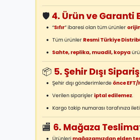
🛡️
4. Ürün ve Garanti 
“
Sıfır
” ibaresi olan tüm ürünler
oriji
Tüm ürünler
Resmi Türkiye Distrib
Sahte, replika, muadil, kopya
ürün
📦
5. Şehir Dışı Sipar
Şehir dışı gönderimlerde
önce EFT/
Verilen siparişler
iptal edilemez
.
Kargo takip numarası tarafınıza iletil
🏬
6. Mağaza Teslima
Ürünleri
mağazamızdan elden tesli