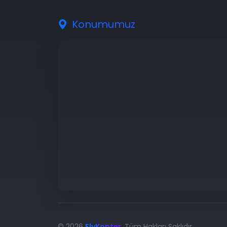
Konumumuz
© 2026
FlyKopter
. Tüm Hakları Saklıdır.