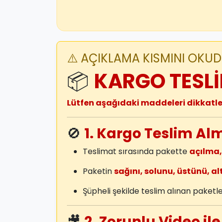
⚠️ AÇIKLAMA KISMINI OKUDU
📦
KARGO TESLİ
Lütfen aşağıdaki maddeleri dikkatl
🚫
1. Kargo Teslim Al
Teslimat sırasında pakette
açılma,
Paketin
sağını, solunu, üstünü, alt
Şüpheli şekilde teslim alınan paket
🎥
2. Zorunlu Video ile