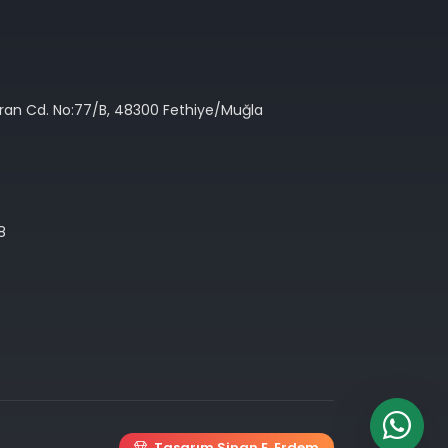
Oran Cd. No:77/B, 48300 Fethiye/Muğla
8
Tasarım Sinan E. Erdem