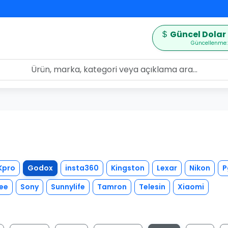
Güncel Dolar 
Güncellenme:
Kpro
Godox
insta360
Kingston
Lexar
Nikon
P
ee
Sony
Sunnylife
Tamron
Telesin
Xiaomi