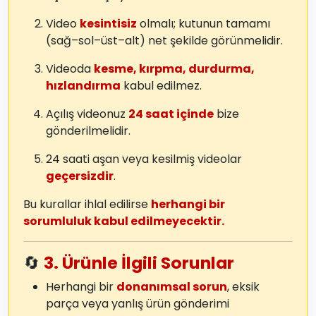
Video
kesintisiz
olmalı; kutunun tamamı
(sağ–sol–üst–alt) net şekilde görünmelidir.
Videoda
kesme, kırpma, durdurma,
hızlandırma
kabul edilmez.
Açılış videonuz
24 saat içinde
bize
gönderilmelidir.
24 saati aşan veya kesilmiş videolar
geçersizdir
.
Bu kurallar ihlal edilirse
herhangi bir
sorumluluk kabul edilmeyecektir.
🔄
3. Ürünle İlgili Sorunlar
Herhangi bir
donanımsal sorun
, eksik
parça veya yanlış ürün gönderimi