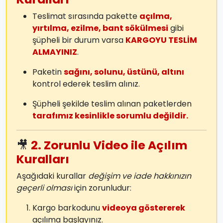
Teslimat sırasında pakette
açılma,
yırtılma, ezilme, bant sökülmesi
gibi
şüpheli bir durum varsa
KARGOYU TESLİM
ALMAYINIZ
.
Paketin
sağını, solunu, üstünü, altını
kontrol ederek teslim alınız.
Şüpheli şekilde teslim alınan paketlerden
tarafımız kesinlikle sorumlu değildir.
🎥
2. Zorunlu Video ile Açılım
Kuralları
Aşağıdaki kurallar
değişim ve iade hakkınızın
geçerli olması
için zorunludur:
Kargo barkodunu
videoya göstererek
açılıma başlayınız.