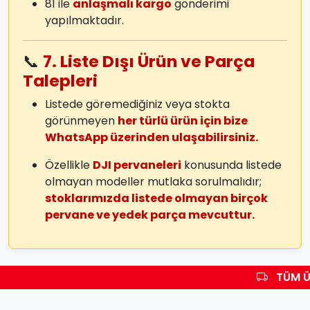
81 ile
anlaşmalı kargo
gönderimi
yapılmaktadır.
📞
7. Liste Dışı Ürün ve Parça
Talepleri
Listede göremediğiniz veya stokta
görünmeyen
her türlü ürün için bize
WhatsApp üzerinden ulaşabilirsiniz.
Özellikle
DJI pervaneleri
konusunda listede
olmayan modeller mutlaka sorulmalıdır;
stoklarımızda listede olmayan birçok
pervane ve yedek parça mevcuttur.
TÜM ÜR