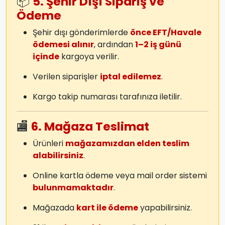
📦
5. Şehir Dışı Sipariş ve
Ödeme
Şehir dışı gönderimlerde
önce EFT/Havale
ödemesi alınır
, ardından
1–2 iş günü
içinde
kargoya verilir.
Verilen siparişler
iptal edilemez
.
Kargo takip numarası tarafınıza iletilir.
🏬
6. Mağaza Teslimat
Ürünleri
mağazamızdan elden teslim
alabilirsiniz
.
Online kartla ödeme veya mail order sistemi
bulunmamaktadır
.
Mağazada
kart ile ödeme
yapabilirsiniz.