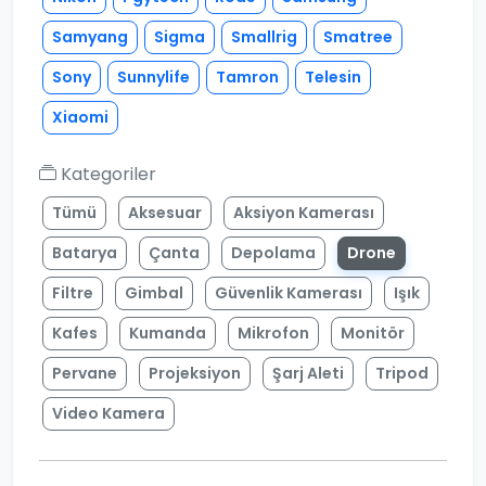
Samyang
Sigma
Smallrig
Smatree
Sony
Sunnylife
Tamron
Telesin
Xiaomi
Kategoriler
Tümü
Aksesuar
Aksiyon Kamerası
Batarya
Çanta
Depolama
Drone
Filtre
Gimbal
Güvenlik Kamerası
Işık
Kafes
Kumanda
Mikrofon
Monitör
Pervane
Projeksiyon
Şarj Aleti
Tripod
Video Kamera