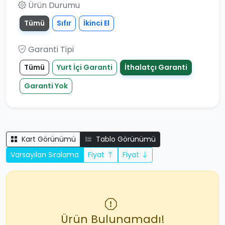
Ürün Durumu
Tümü
Sıfır
İkinci El
Garanti Tipi
Tümü
Yurt İçi Garanti
İthalatçı Garanti
Garanti Yok
Kart Görünümü
Tablo Görünümü
Varsayılan Sıralama
Fiyat
Fiyat
Ürün Bulunamadı!