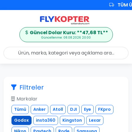
TÜM Ü
Güncel Dolar Kuru: **47,68 TL**
Güncellenme: 08.08.2026 20:00
Filtreler
Markalar
Tümü
Anker
Atoll
DJI
Eye
FKpro
Godox
insta360
Kingston
Lexar
Nikon
Pgytech
Rode
Samsung