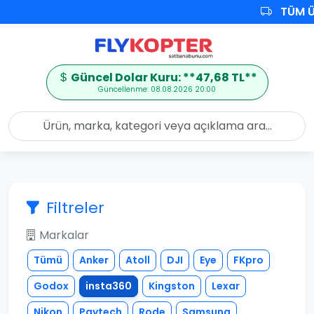
TÜM Ü
Güncel Dolar Kuru: **47,68 TL**
Güncellenme: 08.08.2026 20:00
Filtreler
Markalar
Tümü
Anker
Atoll
DJI
Eye
FKpro
Godox
insta360
Kingston
Lexar
Nikon
Pgytech
Rode
Samsung