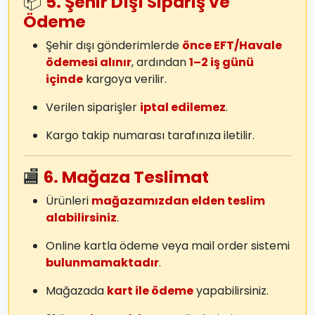
📦
5. Şehir Dışı Sipariş ve
Ödeme
Şehir dışı gönderimlerde
önce EFT/Havale
ödemesi alınır
, ardından
1–2 iş günü
içinde
kargoya verilir.
Verilen siparişler
iptal edilemez
.
Kargo takip numarası tarafınıza iletilir.
🏬
6. Mağaza Teslimat
Ürünleri
mağazamızdan elden teslim
alabilirsiniz
.
Online kartla ödeme veya mail order sistemi
bulunmamaktadır
.
Mağazada
kart ile ödeme
yapabilirsiniz.