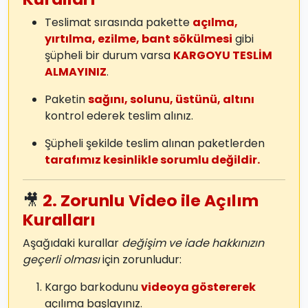
Teslimat sırasında pakette
açılma,
yırtılma, ezilme, bant sökülmesi
gibi
şüpheli bir durum varsa
KARGOYU TESLİM
ALMAYINIZ
.
Paketin
sağını, solunu, üstünü, altını
kontrol ederek teslim alınız.
Şüpheli şekilde teslim alınan paketlerden
tarafımız kesinlikle sorumlu değildir.
🎥
2. Zorunlu Video ile Açılım
Kuralları
Aşağıdaki kurallar
değişim ve iade hakkınızın
geçerli olması
için zorunludur:
Kargo barkodunu
videoya göstererek
açılıma başlayınız.