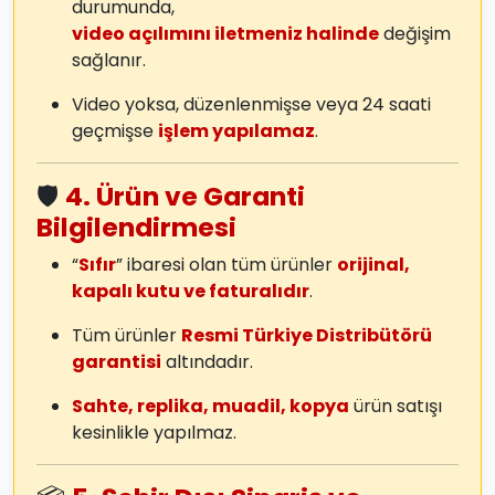
durumunda,
video açılımını iletmeniz halinde
değişim
sağlanır.
Video yoksa, düzenlenmişse veya 24 saati
geçmişse
işlem yapılamaz
.
🛡️
4. Ürün ve Garanti
Bilgilendirmesi
“
Sıfır
” ibaresi olan tüm ürünler
orijinal,
kapalı kutu ve faturalıdır
.
Tüm ürünler
Resmi Türkiye Distribütörü
garantisi
altındadır.
Sahte, replika, muadil, kopya
ürün satışı
kesinlikle yapılmaz.