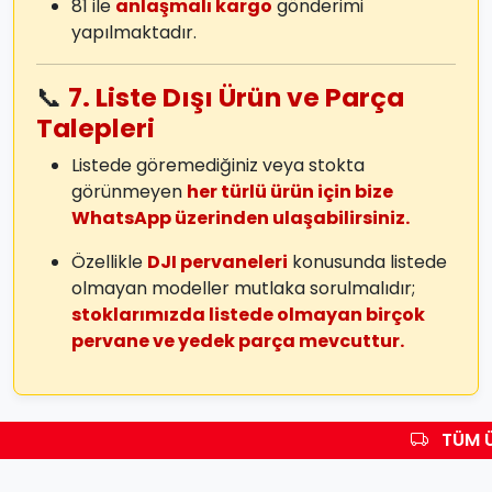
81 ile
anlaşmalı kargo
gönderimi
yapılmaktadır.
📞
7. Liste Dışı Ürün ve Parça
Talepleri
Listede göremediğiniz veya stokta
görünmeyen
her türlü ürün için bize
WhatsApp üzerinden ulaşabilirsiniz.
Özellikle
DJI pervaneleri
konusunda listede
olmayan modeller mutlaka sorulmalıdır;
stoklarımızda listede olmayan birçok
pervane ve yedek parça mevcuttur.
TÜM Ü