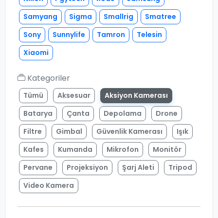
Samyang
Sigma
Smallrig
Smatree
Sony
Sunnylife
Tamron
Telesin
Xiaomi
Kategoriler
Tümü
Aksesuar
Aksiyon Kamerası
Batarya
Çanta
Depolama
Drone
Filtre
Gimbal
Güvenlik Kamerası
Işık
Kafes
Kumanda
Mikrofon
Monitör
Pervane
Projeksiyon
Şarj Aleti
Tripod
Video Kamera