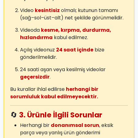
Video
kesintisiz
olmalı; kutunun tamamı
(sağ–sol–üst–alt) net şekilde görünmelidir.
Videoda
kesme, kırpma, durdurma,
hızlandırma
kabul edilmez.
Açılış videonuz
24 saat içinde
bize
gönderilmelidir.
24 saati aşan veya kesilmiş videolar
geçersizdir
.
Bu kurallar ihlal edilirse
herhangi bir
sorumluluk kabul edilmeyecektir.
🔄
3. Ürünle İlgili Sorunlar
Herhangi bir
donanımsal sorun
, eksik
parça veya yanlış ürün gönderimi