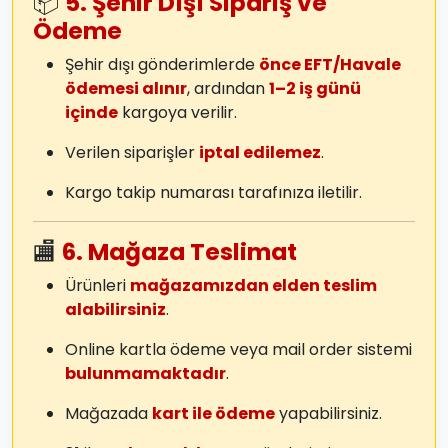
📦
5. Şehir Dışı Sipariş ve
Ödeme
Şehir dışı gönderimlerde
önce EFT/Havale
ödemesi alınır
, ardından
1–2 iş günü
içinde
kargoya verilir.
Verilen siparişler
iptal edilemez
.
Kargo takip numarası tarafınıza iletilir.
🏬
6. Mağaza Teslimat
Ürünleri
mağazamızdan elden teslim
alabilirsiniz
.
Online kartla ödeme veya mail order sistemi
bulunmamaktadır
.
Mağazada
kart ile ödeme
yapabilirsiniz.