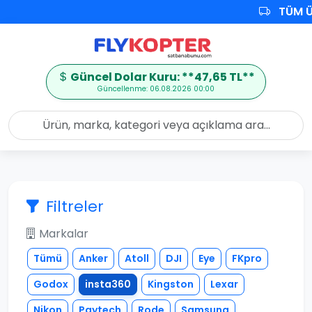
TÜM Ü
Güncel Dolar Kuru: **47,65 TL**
Güncellenme: 06.08.2026 00:00
Filtreler
Markalar
Tümü
Anker
Atoll
DJI
Eye
FKpro
Godox
insta360
Kingston
Lexar
Nikon
Pgytech
Rode
Samsung