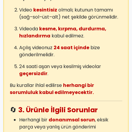
Video
kesintisiz
olmalı; kutunun tamamı
(sağ–sol–üst–alt) net şekilde görünmelidir.
Videoda
kesme, kırpma, durdurma,
hızlandırma
kabul edilmez.
Açılış videonuz
24 saat içinde
bize
gönderilmelidir.
24 saati aşan veya kesilmiş videolar
geçersizdir
.
Bu kurallar ihlal edilirse
herhangi bir
sorumluluk kabul edilmeyecektir.
🔄
3. Ürünle İlgili Sorunlar
Herhangi bir
donanımsal sorun
, eksik
parça veya yanlış ürün gönderimi