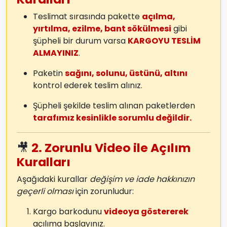
Teslimat sırasında pakette
açılma,
yırtılma, ezilme, bant sökülmesi
gibi
şüpheli bir durum varsa
KARGOYU TESLİM
ALMAYINIZ
.
Paketin
sağını, solunu, üstünü, altını
kontrol ederek teslim alınız.
Şüpheli şekilde teslim alınan paketlerden
tarafımız kesinlikle sorumlu değildir.
🎥
2. Zorunlu Video ile Açılım
Kuralları
Aşağıdaki kurallar
değişim ve iade hakkınızın
geçerli olması
için zorunludur:
Kargo barkodunu
videoya göstererek
açılıma başlayınız.