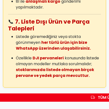
81 ile
anlaşmalı kargo
gönderimi
yapılmaktadır.
📞
7. Liste Dışı Ürün ve Parça
Talepleri
Listede göremediğiniz veya stokta
görünmeyen
her türlü ürün için bize
WhatsApp üzerinden ulaşabilirsiniz.
Özellikle
DJI pervaneleri
konusunda listede
olmayan modeller mutlaka sorulmalıdır;
stoklarımızda listede olmayan birçok
pervane ve yedek parça mevcuttur.
TÜM Ü