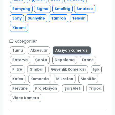
Samyang
Sigma
Smallrig
Smatree
Sony
Sunnylife
Tamron
Telesin
Xiaomi
Kategoriler
Tümü
Aksesuar
Aksiyon Kamerası
Batarya
Çanta
Depolama
Drone
Filtre
Gimbal
Güvenlik Kamerası
Işık
Kafes
Kumanda
Mikrofon
Monitör
Pervane
Projeksiyon
Şarj Aleti
Tripod
Video Kamera